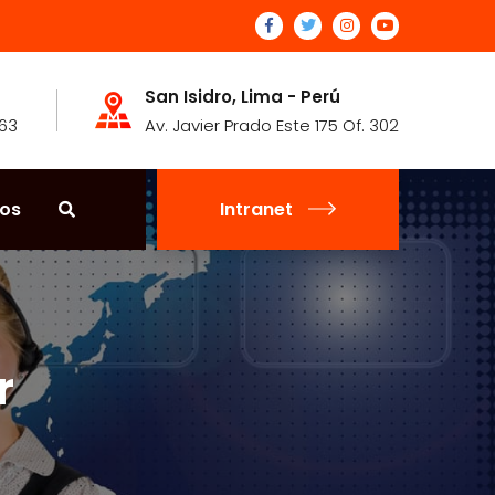
San Isidro, Lima - Perú
463
Av. Javier Prado Este 175 Of. 302
os
Intranet
r