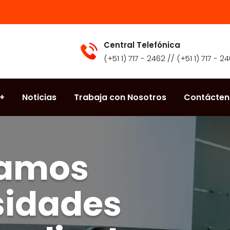
Central Telefónica
(+51 1) 717 - 2462 // (+51 1) 717 - 2
Noticias
Trabaja con Nosotros
Contácten
tamos
sidades