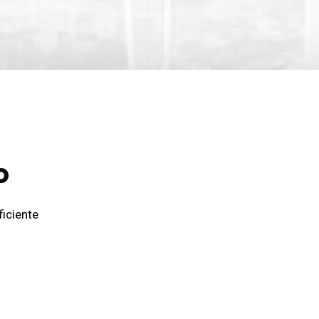
o
ficiente