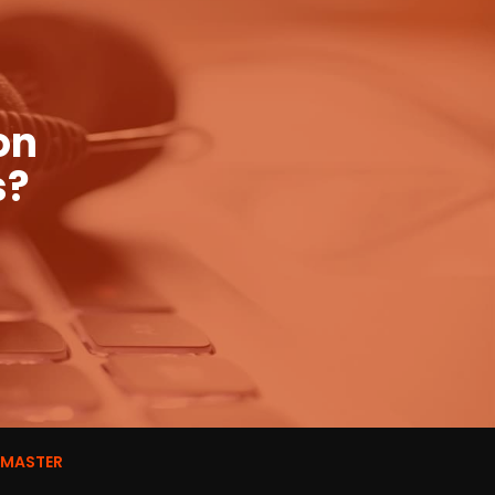
on
s?
BMASTER