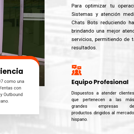
Para optimizar tu operac
Sistemas y atención media
Chats Bots reduciendo h
brindando una mejor atenci
servicios, permitiendo de 
resultados.
riencia
Equipo Profesional
007 como una
 Ventas con
Dispuestos a atender cliente
 y Outbound
que pertenecen a las má
cano.
grandes empresas d
productos dirigidos al mercad
hispano.