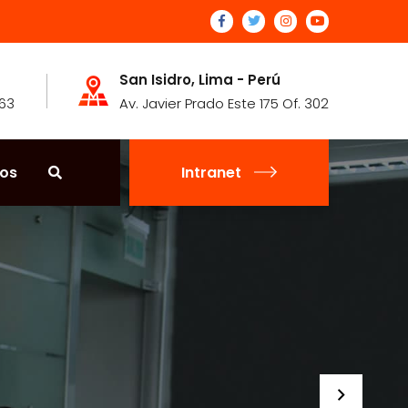
San Isidro, Lima - Perú
463
Av. Javier Prado Este 175 Of. 302
os
Intranet