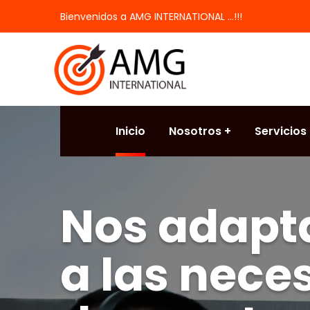
Bienvenidos a AMG INTERNATIONAL ...!!!
Inicio
Nosotros
Servicios
Nos adap
a las nece